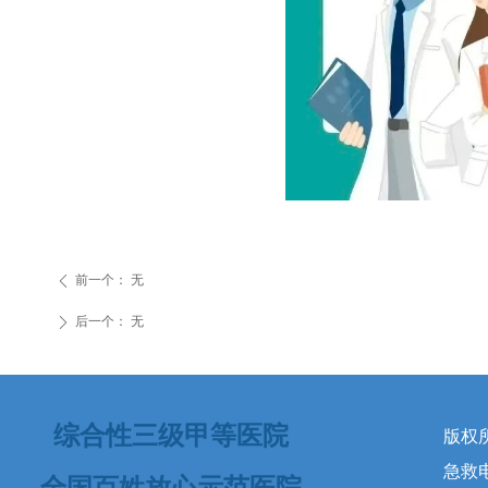
前一个：
无
ꄴ
后一个：
无
ꄲ
综合性三级甲等医院
版权
急救电话
全国百姓放心示范医院