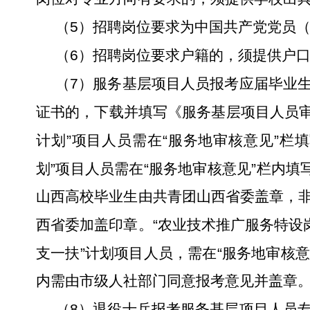
5
（
）招聘岗位要求为中国共产党党员
6
（
）招聘岗位要求户籍的，须提供户
7
（
）服务基层项目人员报考应届毕业
证书的，下载并填写《服务基层项目人员
”
“
”
计划
项目人员需在
服务地审核意见
栏填
”
“
”
划
项目人员需在
服务地审核意见
栏内填
山西高校毕业生由共青团山西省委盖章，
“
西省委加盖印章。
农业技术推广服务特设
”
“
支一扶
计划项目人员，需在
服务地审核
内需由市级人社部门同意报考意见并盖章
8
（
）退役士兵报考服务基层项目人员