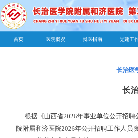
首页
医院概况
就医指南
党建工
长治医
长
根据《山西省
202
6
年事业单位公开招聘
院附属和济医院
202
6
年公开招聘工作人员