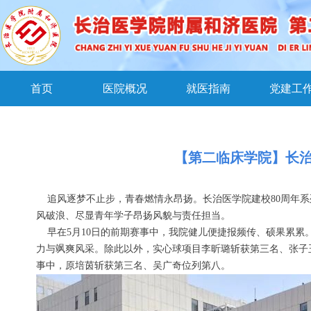
首页
医院概况
就医指南
党建工
【第二临床学院】长治
追风逐梦不止步，青春燃情永昂扬。长治医学院建校80周年系
风破浪、尽显青年学子昂扬风貌与责任担当。
早在5月10日的前期赛事中，我院健儿便捷报频传、硕果累累。陈
力与飒爽风采。除此以外，实心球项目李昕璐斩获第三名、张子玉
事中，原培茵斩获第三名、吴广奇位列第八。