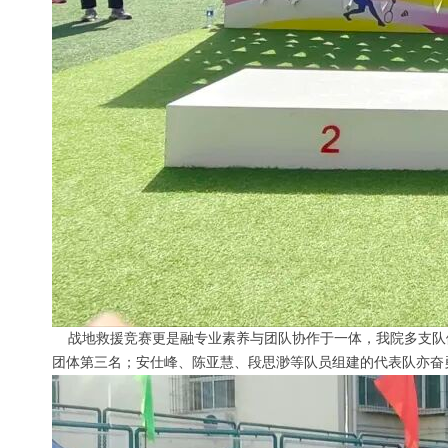
战地救援竞赛更是融专业素养与团队协作于一体，我院多支队伍
团体第三名；安仕峰、陈亚慧、段思渺等队员组建的代表队亦奋