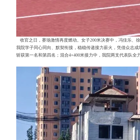
收官之日，赛场激情再度燃动。女子200米决赛中，冯佳乐、
我院学子同心同向、默契衔接，稳稳传递接力薪火，凭借众志成城
斩获第一名和第四名；混合4×400米接力中，我院两支代表队全