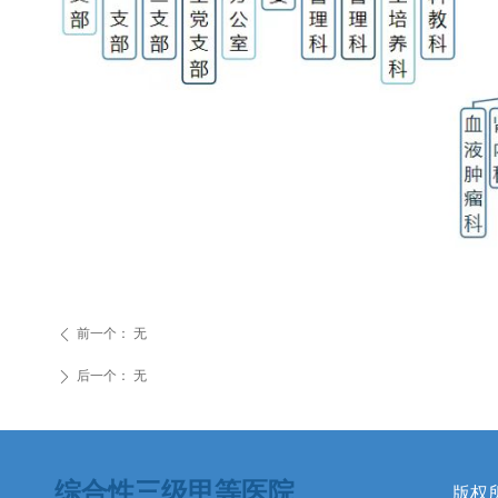
前一个：
无
ꄴ
后一个：
无
ꄲ
综合性三级甲等医院
版权