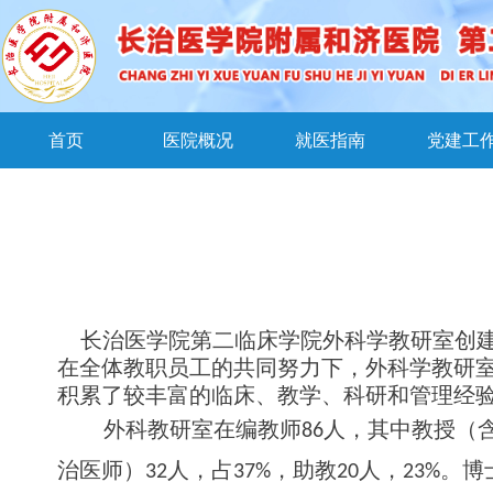
首页
医院概况
就医指南
党建工
长治医学院第二临床学院外科学教研室创
在全体教职员工的共同努力下，外科学教研
积累了较丰富的临床、教学、科研和管理经
外科教研室在编教
师
8
6
人，其中教授（
治医师
）
3
2
人，
占
37
%
，助
教
2
0
人
，
23
%
。博