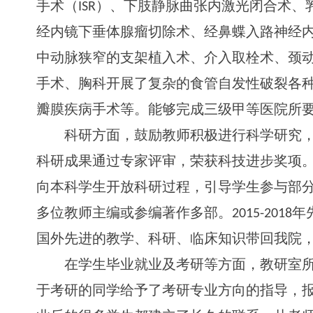
手术
（
IS
R
）、下肢静脉曲张内激光闭合术、
经内镜下垂体腺瘤切除术、经鼻蝶入路神经
中动脉狭窄的支架植入术、介入取栓术、颈
手术、胸科开展了复杂的食管自发性破裂各
瓣膜疾病手术等。能够完成三级甲等医院所
科研方面，鼓励教师积极进行科学研究
科研成果通过专家评审，荣获科技进步奖项
向本科学生开放科研过程，引导学生参与部
多位教师主编或参编著作多部
。
2015-201
8
年
国外先进的教学、科研、临床知识带回我院
在学生毕业就业及考研等方面，教研室
于考研的同学给予了考研专业方向的指导，