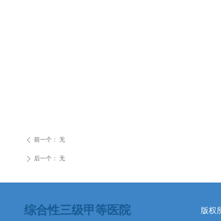
前一个：
无
ꄴ
后一个：
无
ꄲ
综合性三级甲等医院
版权