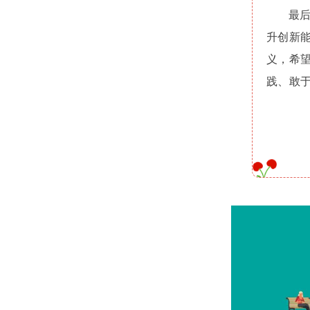
最
升创新
义，希
践、敢