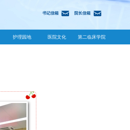
낂
낂
书记信箱
院长信箱
护理园地
医院文化
第二临床学院