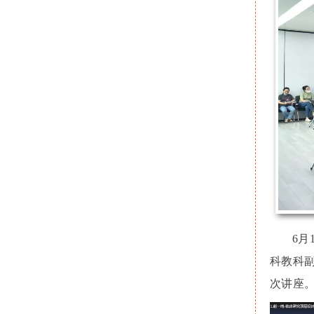
6
科教科
次讲座