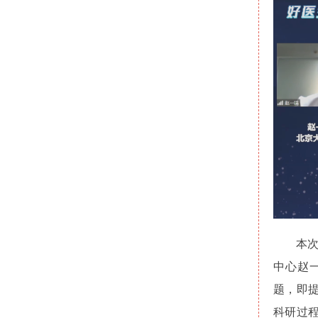
本
中心赵
题，即
科研过