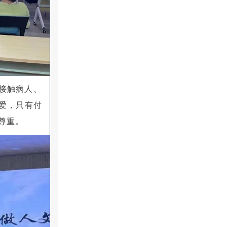
接触病人、
爱，只有付
尊重。