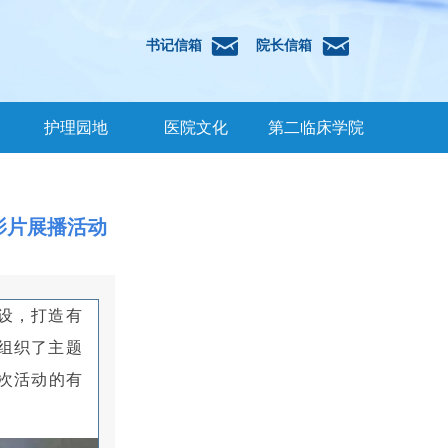
낂
낂
书记信箱
院长信箱
护理园地
医院文化
第二临床学院
影片展播活动
设，打造有
组织了主题
次活动的有