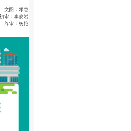
文图：邓慧
初审：李俊岩
终审：杨艳