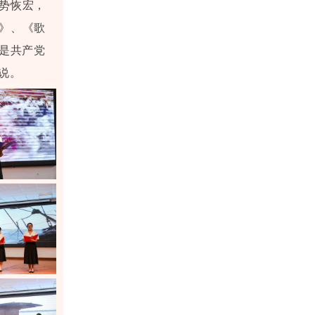
气势恢宏，
》、《歌
都是共产党
说。