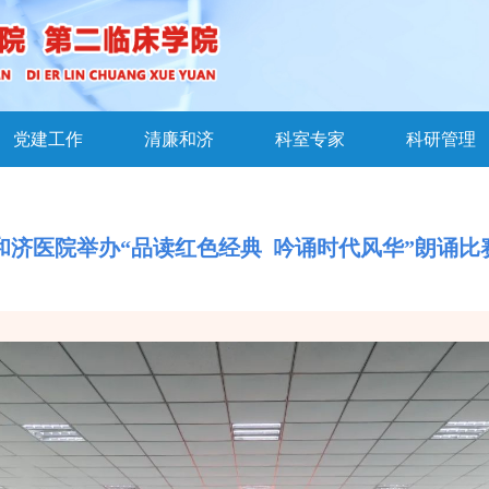
党建工作
清廉和济
科室专家
科研管理
和济医院举办“品读红色经典 吟诵时代风华”朗诵比