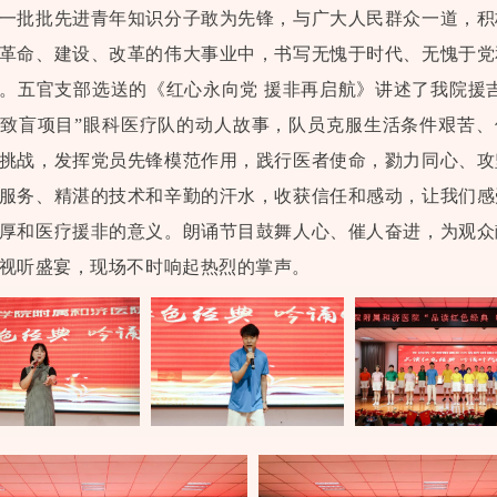
一批批先进青年知识分子敢为先锋，与广大人民群众一道，积
革命、建设、改革的伟大事业中，书写无愧于时代、无愧于党
。五官支部选送的《红心永向党 援非再启航》讲述了我院援
致盲项目”眼科医疗队的动人故事，队员克服生活条件艰苦、
挑战，发挥党员先锋模范作用，践行医者使命，勠力同心、攻
服务、精湛的技术和辛勤的汗水，收获信任和感动，让我们感
厚和医疗援非的意义。朗诵节目鼓舞人心、催人奋进，为观众
视听盛宴，现场不时响起热烈的掌声。