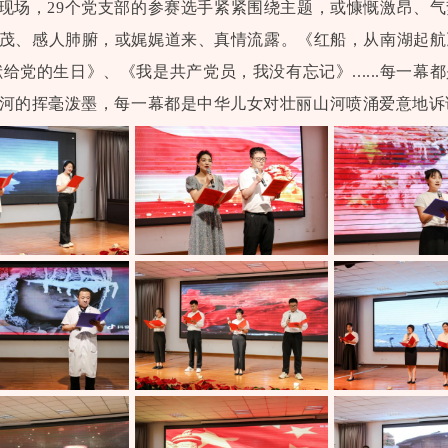
现场，29个党支部的参赛选手紧紧围绕主题，或慷慨激昂、
茂、感人肺腑，或娓娓道来、真情流露。《红船，从南湖起航
献给党的生日》、《我是共产党员，我没有忘记》......每一幕
河的挥毫泼墨，每一幕都是中华儿女对壮丽山河喷涌爱意地诉