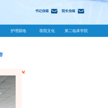
낂
낂
书记信箱
院长信箱
护理园地
医院文化
第二临床学院
赛