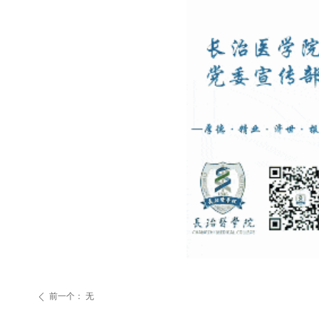
前一个：
无
ꄴ