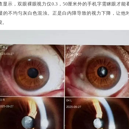
查显示，双眼裸眼视力仅0.3，50厘米外的手机字需眯眼才能
显的不均匀灰白色混浊。正是白内障导致的视力下降，让他
跤。