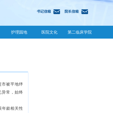
낂
낂
书记信箱
院长信箱
护理园地
医院文化
第二临床学院
超市被平地绊
无异常，始终
眼年龄相关性