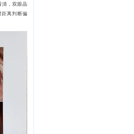
看清，双眼晶
对距离判断偏