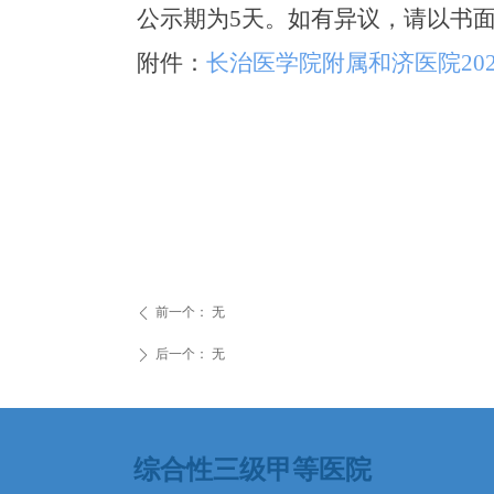
公示期为
5天。如有异议，请以书面
附件：
长治医学院附属和济医院
20
前一个：
无
ꄴ
后一个：
无
ꄲ
综合性三级甲等医院