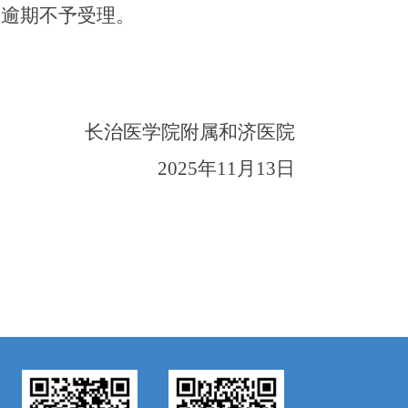
0，逾期不予受理。
长治医学院附属和济医院
202
5
年
11
月
13
日