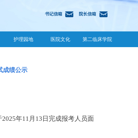
낂
낂
书记信箱
院长信箱
护理园地
医院文化
第二临床学院
试成绩公示
于
202
5
年
11
月
13
日
完成报考人员
面