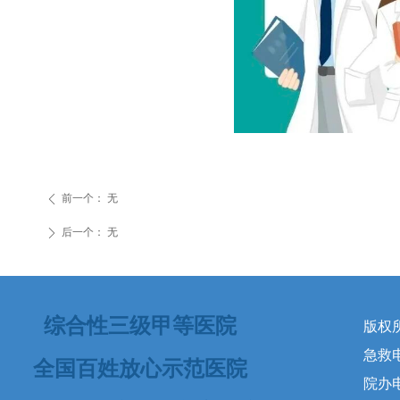
前一个：
无
ꄴ
后一个：
无
ꄲ
综合性三级甲等医院
版权
急救电话
全国百姓放心示范医院
院办电